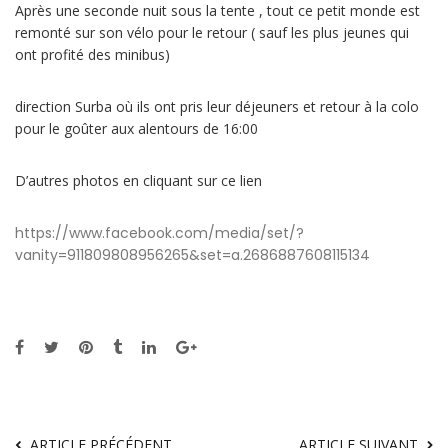
Après une seconde nuit sous la tente , tout ce petit monde est
remonté sur son vélo pour le retour ( sauf les plus jeunes qui
ont profité des minibus)
direction Surba où ils ont pris leur déjeuners et retour à la colo
pour le goûter aux alentours de 16:00
D’autres photos en cliquant sur ce lien
https://www.facebook.com/media/set/?
vanity=911809808956265&set=a.2686887608115134
ARTICLE PRÉCÉDENT
ARTICLE SUIVANT