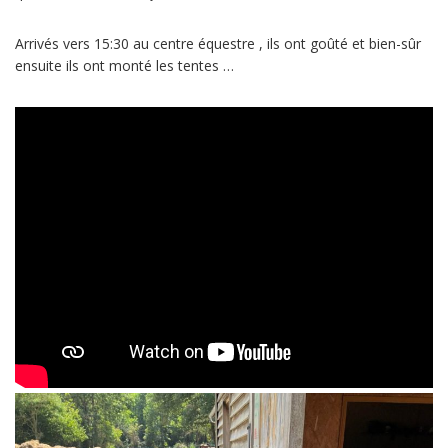
Arrivés vers 15:30 au centre équestre , ils ont goûté et bien-sûr
ensuite ils ont monté les tentes …