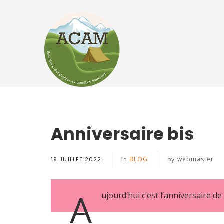
Anniversaire bis
BLOG
webmaster
19 JUILLET 2022
in
by
A
ujourd’hui c’est l’anniversaire de