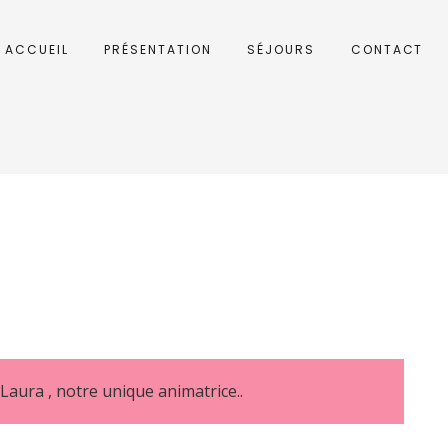
ACCUEIL
PRÉSENTATION
SÉJOURS
CONTACT
 Laura , notre unique animatrice..