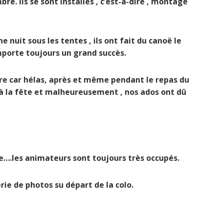
re. Ils se sont installés , c’est-à-dire , montage
 nuit sous les tentes , ils ont fait du canoë le
mporte toujours un grand succès.
aire car hélas, après et même pendant le repas du
 à la fête et malheureusement , nos ados ont dû
te….les animateurs sont toujours très occupés.
 galerie de photos su départ de la colo.