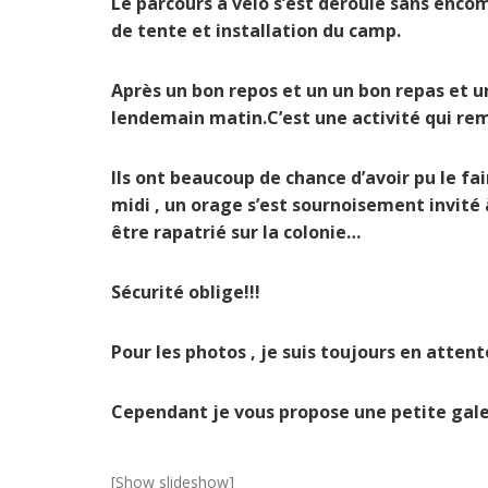
Le parcours à vélo s’est déroulé sans encomb
de tente et installation du camp.
Après un bon repos et un un bon repas et une
lendemain matin.C’est une activité qui re
Ils ont beaucoup de chance d’avoir pu le f
midi , un orage s’est sournoisement invité
être
rapatrié sur la colonie…
Sécurité oblige!!!
Pour les photos , je suis toujours en atten
Cependant je vous propose une petite
[Show slideshow]