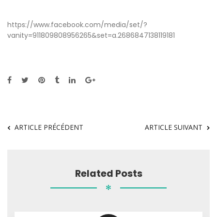
https://www.facebook.com/media/set/?
vanity=911809808956265&set=a.2686847138119181
ARTICLE PRÉCÉDENT
ARTICLE SUIVANT
Related Posts
✻