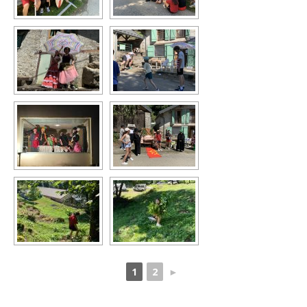
1
2
►