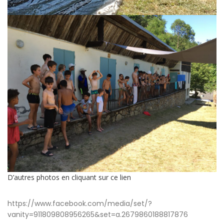
D’autres photos en cliquant sur ce lien
https://www.facebook.com/media/set/?
vanity=911809808956265&set=a.2679860188817876