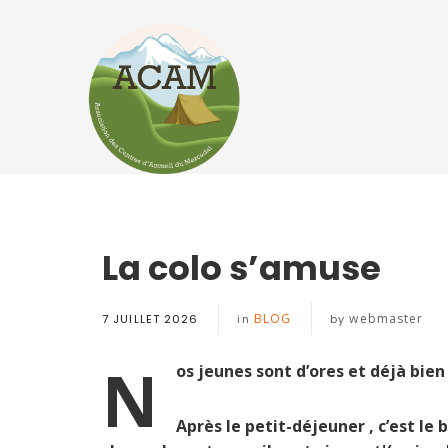
La colo s’amuse
BLOG
webmaster
7 JUILLET 2026
in
by
N
os jeunes sont d’ores et déjà bien
Après le petit-déjeuner , c’est le