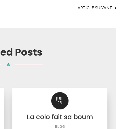
ARTICLE SUIVANT
ted Posts
✻
JUIL
25
La colo fait sa boum
BLOG