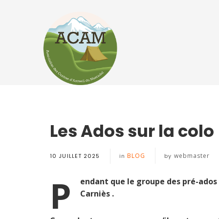
Les Ados sur la colo
BLOG
webmaster
10 JUILLET 2025
in
by
P
endant que le groupe des pré-ados e
Carniès .