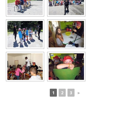
1
2
3
►