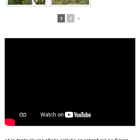
1
2
►