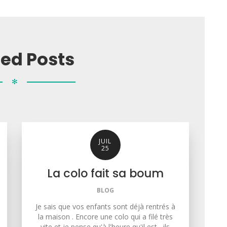
ted Posts
✻
JUIL
25
La colo fait sa boum
BLOG
Je sais que vos enfants sont déjà rentrés à
la maison . Encore une colo qui a filé très
vite et je pense qu'à l'heure qu'il est , ils