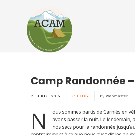
Camp Randonnée –
BLOG
webmaster
21 JUILLET 2015
in
by
N
ous sommes partis de Carniès en vél
avons passer la nuit. Le lendemain, ap
nos sacs pour la randonnée jusqu’au
contrairement à ce que nous avez dit les anima