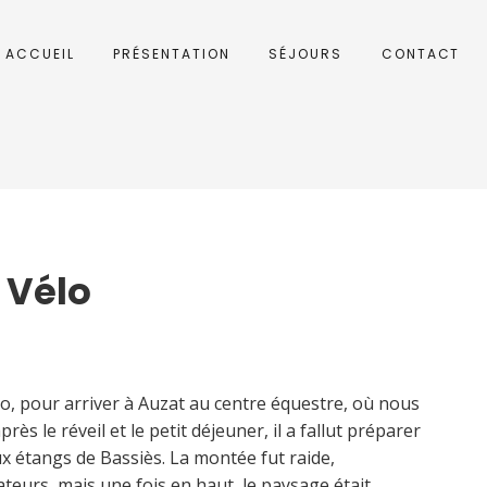
ACCUEIL
PRÉSENTATION
SÉJOURS
CONTACT
 Vélo
o, pour arriver à Auzat au centre équestre, où nous
rès le réveil et le petit déjeuner, il a fallut préparer
x étangs de Bassiès. La montée fut raide,
teurs, mais une fois en haut, le paysage était