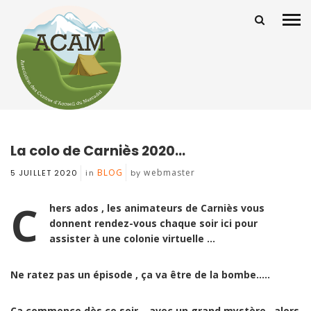
La colo de Carniès 2020…
BLOG
webmaster
5 JUILLET 2020
in
by
C
hers ados , les animateurs de Carniès vous
donnent rendez-vous chaque soir ici pour
assister à une colonie virtuelle …
Ne ratez pas un épisode , ça va être de la bombe…..
Ca commence dès ce soir …avec un grand mystère…alors