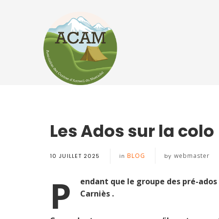
Les Ados sur la colo
BLOG
webmaster
10 JUILLET 2025
in
by
P
endant que le groupe des pré-ados e
Carniès .