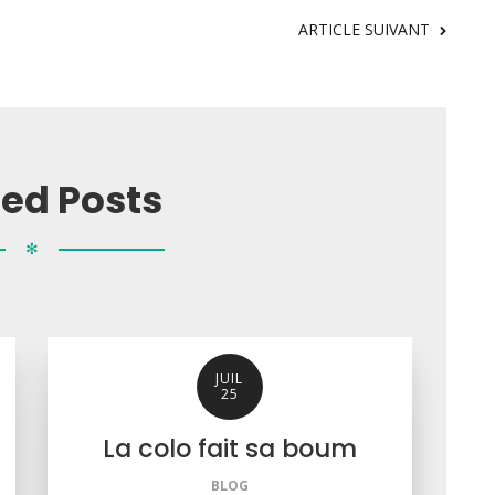
ARTICLE SUIVANT
ted Posts
✻
JUIL
25
La colo fait sa boum
BLOG