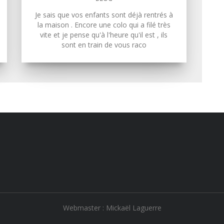
Je sais que vos enfants sont déjà rentrés à
la maison . Encore une colo qui a filé très
vite et je pense qu'à l'heure qu'il est , ils
sont en train de vous raco
Webmaster : Mickaël Laguerre