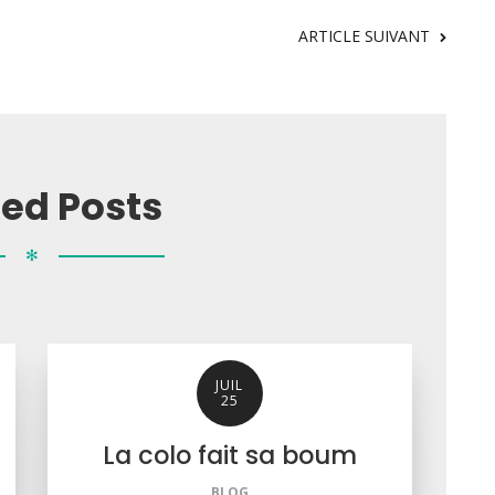
ARTICLE SUIVANT
ted Posts
✻
JUIL
25
La colo fait sa boum
BLOG