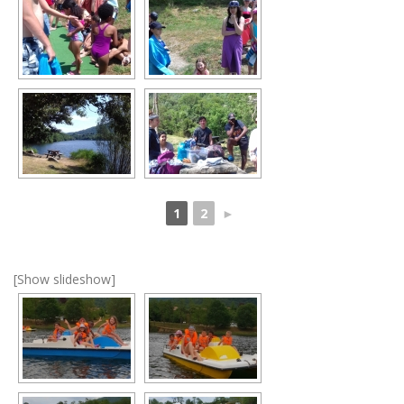
1
2
►
[Show slideshow]