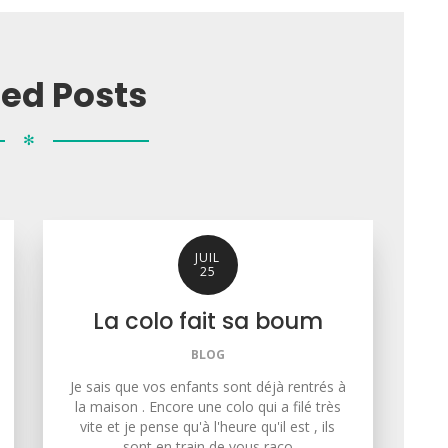
ted Posts
✻
JUIL
25
La colo fait sa boum
BLOG
Je sais que vos enfants sont déjà rentrés à
la maison . Encore une colo qui a filé très
vite et je pense qu'à l'heure qu'il est , ils
sont en train de vous raco