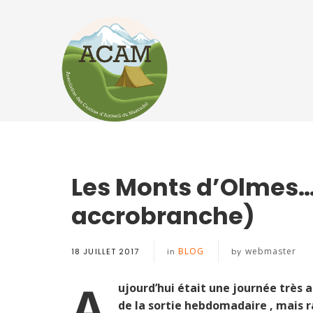
Les Monts d’Olmes……
accrobranche)
BLOG
webmaster
18 JUILLET 2017
in
by
A
ujourd’hui était une journée très a
de la sortie hebdomadaire , mais ra