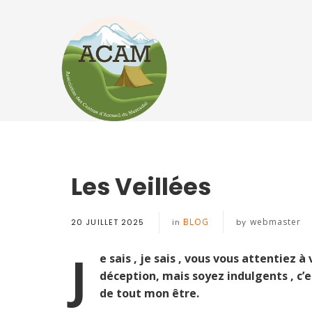
Les Veillées
BLOG
webmaster
20 JUILLET 2025
in
by
J
e sais , je sais , vous vous attentiez à 
déception, mais soyez indulgents , c’e
de tout mon être.