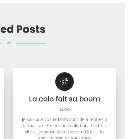
ted Posts
✻
JUIL
25
La colo fait sa boum
BLOG
Je sais que vos enfants sont déjà rentrés à
la maison . Encore une colo qui a filé très
vite et je pense qu'à l'heure qu'il est , ils
sont en train de vous raco