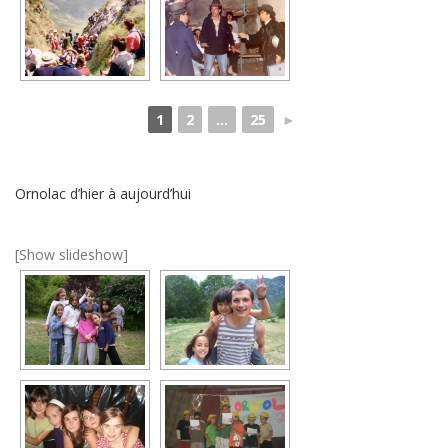
1
2
...
25
►
Ornolac d’hier à aujourd’hui
[Show slideshow]