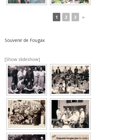
1
2
3
►
Souvenir de Fougax
[Show slideshow]