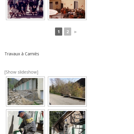
1
2
►
Travaux à Carniès
[Show slideshow]