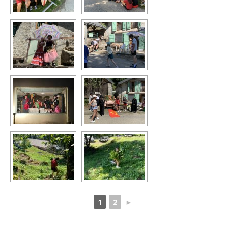
1
2
►