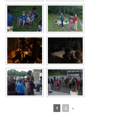
1
2
►